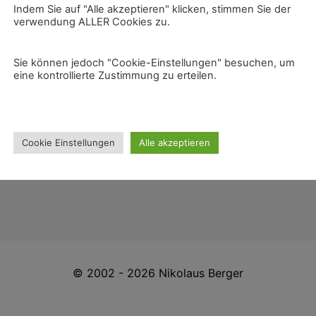
Indem Sie auf "Alle akzeptieren" klicken, stimmen Sie der
verwendung ALLER Cookies zu.
Datenschutz
Sie können jedoch "Cookie-Einstellungen" besuchen, um
eine kontrollierte Zustimmung zu erteilen.
Impressum
in Bottrop
uhrgebiet
r für Events
für Firmenfeiern
Cookie Einstellungen
Alle akzeptieren
ann buchen
© 2002 - 2026 Nikolaus Berger