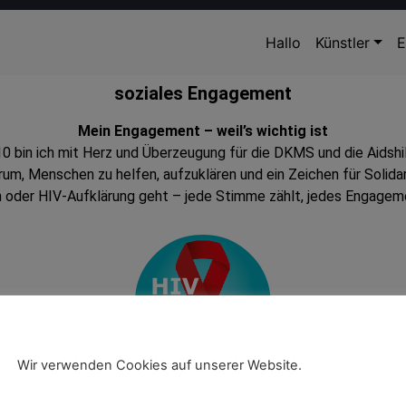
Hallo
Künstler
E
soziales Engagement
Mein Engagement – weil’s wichtig ist
0 bin ich mit Herz und Überzeugung für die DKMS und die Aidshil
rum, Menschen zu helfen, aufzuklären und ein Zeichen für Solidar
oder HIV-Aufklärung geht – jede Stimme zählt, jedes Engageme
Wir verwenden Cookies auf unserer Website.