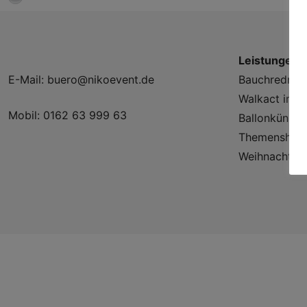
Leistungen
E-Mail:
buero@nikoevent.de
Bauchredner 
Walkact im R
Mobil:
0162 63 999 63
Ballonkünstle
Themenshows 
Weihnachtsm