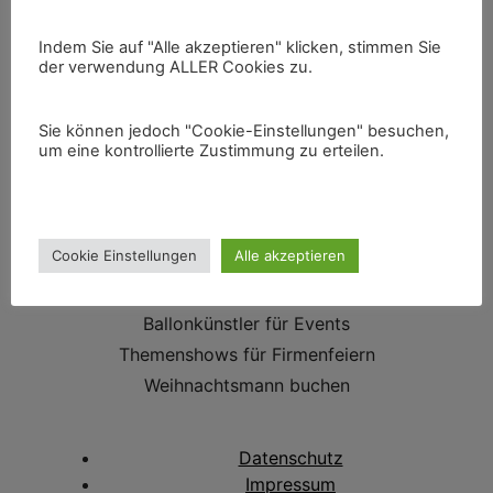
Indem Sie auf "Alle akzeptieren" klicken, stimmen Sie
der verwendung ALLER Cookies zu.
E-Mail:
buero@nikoevent.de
Sie können jedoch "Cookie-Einstellungen" besuchen,
um eine kontrollierte Zustimmung zu erteilen.
Mobil:
0162 63 999 63
Leistungen
Cookie Einstellungen
Alle akzeptieren
Bauchredner in Bottrop
Walkact im Ruhrgebiet
Ballonkünstler für Events
Themenshows für Firmenfeiern
Weihnachtsmann buchen
Datenschutz
Impressum