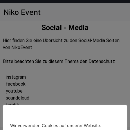
Niko Event
Social - Media
Hier finden Sie eine Übersicht zu den Social-Media Seiten
von NikoEvent
Bitte beachten Sie zu diesem Thema den
Datenschutz
instagram
facebook
youtube
soundcloud
tumblr
tiktok
Wir verwenden Cookies auf unserer Website.